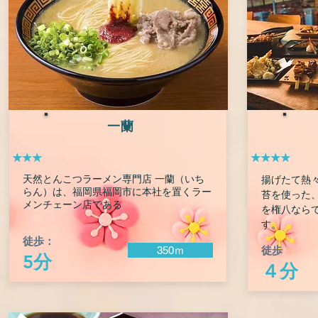
一蘭
★★★
★★★★
天然とんこつラーメン専門店 一蘭（いち
揚げたて熱
らん）は、福岡県福岡市に本社を置くラー
苔を使った
メンチェーン店である
を権八なら
す。
徒歩：
徒歩
350ｍ
5分
４分