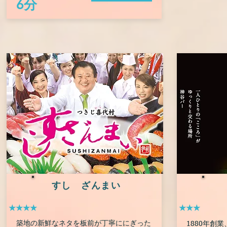
6分
すし ざんまい
★★★★
★★★
築地の新鮮なネタを板前が丁寧ににぎった
1880年創