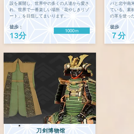
設を展開し、世界中の多くの人達から愛さ
パと北中南
れ、世界で一番楽しい場所「花やしきリゾ
ている。素
ート」を目指してまいります。
の革を使っ
徒歩：
徒歩
1000ｍ
13分
７分
刀剑博物馆