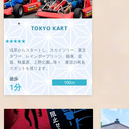
TOKYO KART
★★★★★
浅草からスタートし、スカイツリー、東京
タワー、レインボーブリッジ、銀座、皇
居、秋葉原、上野公園…等々、東京の有名
スポットを巡ります。
徒歩
100ｍ
1分