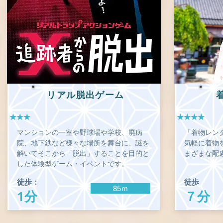
リアル脱出ゲーム
★★★
★★★★
マンションの一室や野球場や学校、廃病
「着物レン
院、地下鉄など様々な場所を舞台に、謎を
気軽に着物
解いてそこから「脱出」することを目的と
まざまな配
した体験型ゲーム・イベントです。
徒歩：
徒歩
85ｍ
1分
７分