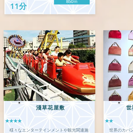
850ｍ
11分
淺草花屋敷
世
★★★★
★★
様々なエンターテインメントや観光関連施
世界のカバ