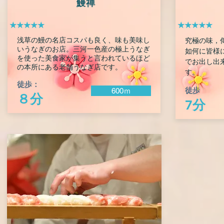
鰻禅
★★★★★
★★★★★
浅草の鰻の名店コスパも良く、味も美味し
究極の味，傳
いうなぎのお店。三河一色産の極上うなぎ
如何に皆様
を使った美食家が集うと言われているほど
でお出し出
の本所にある老舗うなぎ店です。
す。
徒歩：
徒歩
600ｍ
８分
7分