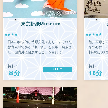
東京折紙Museum
★★★★
★★★★★
日本の伝統的な造形文化であり、すぐれた
徳川家康が江
教育素材である「折り紙」を伝承・発展さ
を中心に、
せ、国内外に普及することを目的に
料や復元模
徒歩：
徒歩
600ｍ
８分
18分