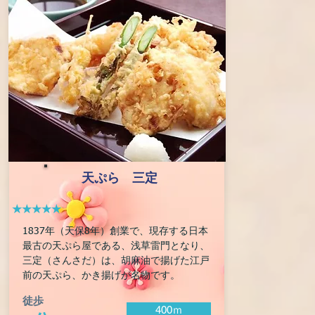
​天ぷら 三定
★★★★★
1837年（天保8年）創業で、現存する日本
最古の天ぷら屋である、浅草雷門となり、
三定（さんさだ）は、胡麻油で揚げた江戸
前の天ぷら、かき揚げが名物です。
徒歩
400ｍ