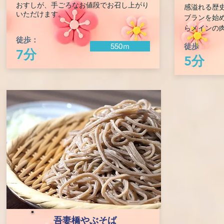
おすしが、手ごろなお値段でお召し上がり
感溢れる歴
いただけます。
ブランを始
らメインの
徒歩：
徒歩
550ｍ
7分
5分
吾妻橋やぶそば