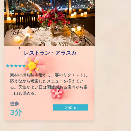
レストラン
・
アラスカ
★★★★★
素材の持ち味を活かし、客のリクエストに
応えながら考案したメニューを揃えてい
る。天気がよい日は開放感ある店内から富
士山も望める。
徒歩
250ｍ
3分