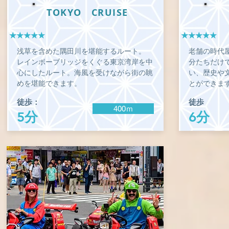
TOKYO CRUISE
★★★★★
★★★★★
浅草を含めた隅田川を堪能するルート。
老舗の時代
レインボーブリッジをくぐる東京湾岸を中
分たちだけ
心にしたルート。海風を受けながら街の眺
い、歴史や
めを堪能できます。
とができま
徒歩：
徒歩
400ｍ
5分
6分