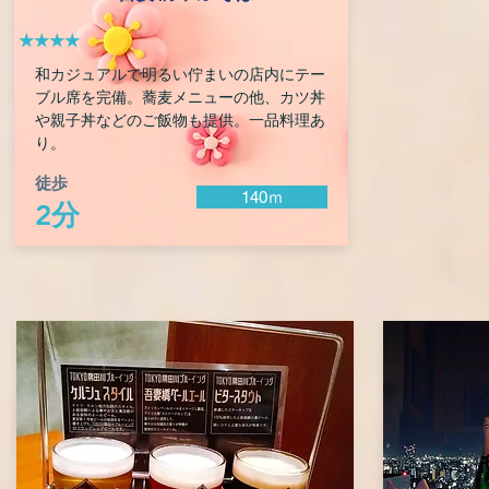
★★★★
和カジュアルで明るい佇まいの店内にテー
ブル席を完備。蕎麦メニューの他、カツ丼
や親子丼などのご飯物も提供。一品料理あ
り。
徒歩
140ｍ
2分